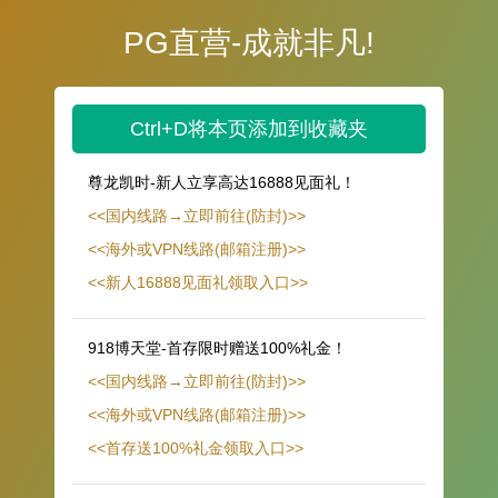
PG直营-成就非凡!
Ctrl+D将本页添加到收藏夹
尊龙凯时-新人立享高达16888见面礼！
<<国内线路→立即前往(防封)>>
<<海外或VPN线路(邮箱注册)>>
<<新人16888见面礼领取入口>>
918博天堂-首存限时赠送100%礼金！
<<国内线路→立即前往(防封)>>
<<海外或VPN线路(邮箱注册)>>
<<首存送100%礼金领取入口>>