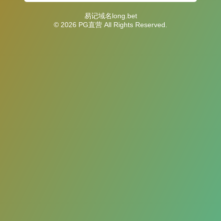
易记域名long.bet
© 2026 PG直营 All Rights Reserved.